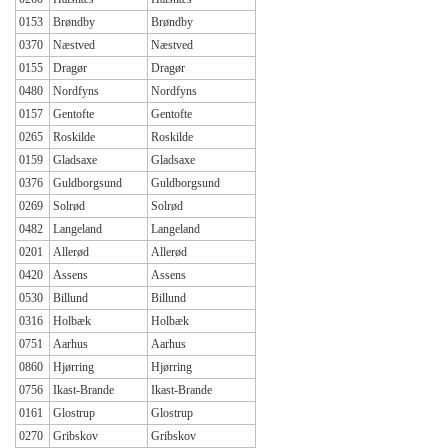
0153
Brøndby
Brøndby
0370
Næstved
Næstved
0155
Dragør
Dragør
0480
Nordfyns
Nordfyns
0157
Gentofte
Gentofte
0265
Roskilde
Roskilde
0159
Gladsaxe
Gladsaxe
0376
Guldborgsund
Guldborgsund
0269
Solrød
Solrød
0482
Langeland
Langeland
0201
Allerød
Allerød
0420
Assens
Assens
0530
Billund
Billund
0316
Holbæk
Holbæk
0751
Aarhus
Aarhus
0860
Hjørring
Hjørring
0756
Ikast-Brande
Ikast-Brande
0161
Glostrup
Glostrup
0270
Gribskov
Gribskov