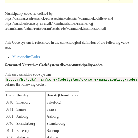
Municipality codes as defined by
https://danmarksadresser.dk/adressedata/kodelister/kommunekodeliste/ and
https://sundhedsdatastyrelsen.dk/-/media/sds/filer/rammer-og-
retningslinjer/patientregistrering/relaterede/kommuneklassifikation.pdf
This Code system is referenced in the content logical definition of the following value
sets:
MunicipalityCodes
Generated Narrative: CodeSystem dk-core-municipality-codes
This case-sensitive code system
http://hl7.dk/fhir/core/CodeSystem/dk-core-municipality-codes
defines the following codes:
Code
Display
Dansk (Danish, da)
0740
Silkeborg
Silkeborg
0741
Samsø
Samsø
0851
Aalborg
Aalborg
0746
Skanderborg
Skanderborg
0151
Ballerup
Ballerup
0260
Halsnæs
Halsnæs