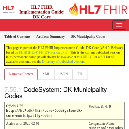
HL7 FHIR
Implementation Guide:
DK Core
3.4.0 - release
Table of Contents
Artifacts Summary
DK Municipality Codes
This page is part of the HL7 FHIR Implementation Guide: DK Core (v3.4.0: Release)
based on
FHIR (HL7® FHIR® Standard) R4
. This is the current published version
in its permanent home (it will always be available at this URL). For a full list of
available versions, see the
Directory of published versions
Narrative Content
XML
JSON
TTL
CodeSystem: DK Municipality
Codes
Official URL
:
Version
:
3.4.0
http://hl7.dk/fhir/core/CodeSystem/dk-
core-municipality-codes
Active as of 2025-02-01
Computable Name
:
MunicipalityCodes