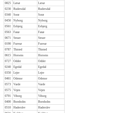
0825
Læsø
Læsø
0230
Rudersdal
Rudersdal
0340
Sorø
Sorø
0450
Nyborg
Nyborg
0561
Esbjerg
Esbjerg
0563
Fanø
Fanø
0671
Struer
Struer
0190
Furesø
Furesø
0787
Thisted
Thisted
0615
Horsens
Horsens
0727
Odder
Odder
0240
Egedal
Egedal
0350
Lejre
Lejre
0461
Odense
Odense
0573
Varde
Varde
0575
Vejen
Vejen
0791
Viborg
Viborg
0400
Bornholm
Bornholm
0510
Haderslev
Haderslev