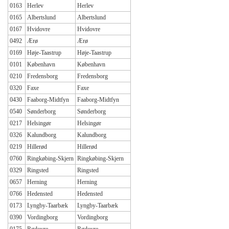
0163
Herlev
Herlev
0165
Albertslund
Albertslund
0167
Hvidovre
Hvidovre
0492
Ærø
Ærø
0169
Høje-Taastrup
Høje-Taastrup
0101
København
København
0210
Fredensborg
Fredensborg
0320
Faxe
Faxe
0430
Faaborg-Midtfyn
Faaborg-Midtfyn
0540
Sønderborg
Sønderborg
0217
Helsingør
Helsingør
0326
Kalundborg
Kalundborg
0219
Hillerød
Hillerød
0760
Ringkøbing-Skjern
Ringkøbing-Skjern
0329
Ringsted
Ringsted
0657
Herning
Herning
0766
Hedensted
Hedensted
0173
Lyngby-Taarbæk
Lyngby-Taarbæk
0390
Vordingborg
Vordingborg