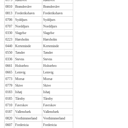
0175
Rødovre
Rødovre
0810
Brønderslev
Brønderslev
0813
Frederikshavn
Frederikshavn
0706
Syddjurs
Syddjurs
0707
Norddjurs
Norddjurs
0330
Slagelse
Slagelse
0223
Hørsholm
Hørsholm
0440
Kerteminde
Kerteminde
0550
Tønder
Tønder
0336
Stevns
Stevns
0661
Holstebro
Holstebro
0665
Lemvig
Lemvig
0773
Morsø
Morsø
0779
Skive
Skive
0183
Ishøj
Ishøj
0185
Tårnby
Tårnby
0710
Favrskov
Favrskov
0187
Vallensbæk
Vallensbæk
0820
Vesthimmerland
Vesthimmerland
0607
Fredericia
Fredericia